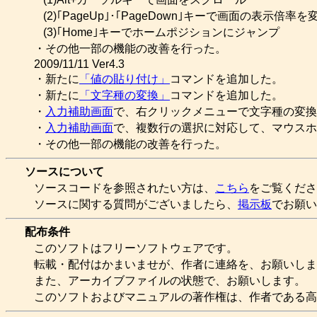
(2)｢PageUp｣･｢PageDown｣キーで画面の表示倍率を
(3)｢Home｣キーでホームポジションにジャンプ
・その他一部の機能の改善を行った。
2009/11/11 Ver4.3
・新たに
「値の貼り付け」
コマンドを追加した。
・新たに
「文字種の変換」
コマンドを追加した。
・
入力補助画面
で、右クリックメニューで文字種の変換
・
入力補助画面
で、複数行の選択に対応して、マウスホ
・その他一部の機能の改善を行った。
ソースについて
ソースコードを参照されたい方は、
こちら
をご覧くださ
ソースに関する質問がございましたら、
掲示板
でお願い
配布条件
このソフトはフリーソフトウェアです。
転載・配付はかまいませが、作者に連絡を、お願いしま
また、アーカイブファイルの状態で、お願いします。
このソフトおよびマニュアルの著作権は、作者である高