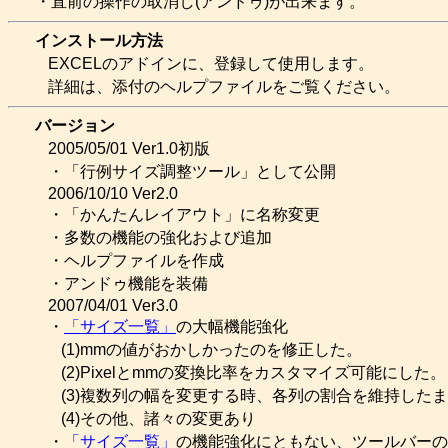
・直前の操作の取消し(アンドゥ)が出来ます。
インストール方法
EXCELのアドインに、登録して使用します。
詳細は、添付のヘルプファイルをご覧ください。
バージョン
2005/05/01 Ver1.0初版
・「行例サイズ調整ツール」として公開
2006/10/10 Ver2.0
・「かんたんレイアウト」に名称変更
・多数の機能の強化および追加
・ヘルプファイルを作成
・アンドゥ機能を装備
2007/04/01 Ver3.0
・
「サイズ一覧」
の大幅機能強化
(1)mmの値がおかしかったのを修正した。
(2)Pixelとmmの変換比率をカスタマイズ可能にした。
(3)複数列の幅を変更する時、各列の割合を維持した
(4)その他、諸々の変更あり
・
「サイズ一覧」
の機能強化にともない、ツールバーの