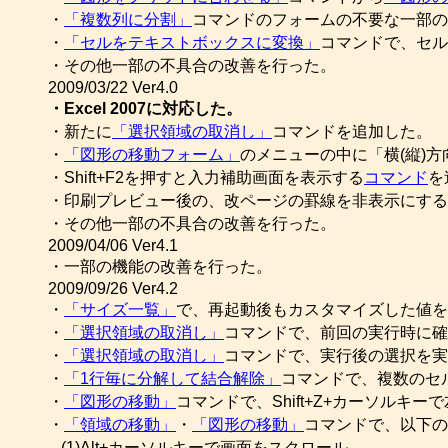
・
「複数列に分割」
コマンドのフォームの不要な一部の
・
「セルをテキストボックスに変換」
コマンドで、セル
・その他一部の不具合の改善を行った。
2009/03/22 Ver4.0
・Excel 2007に対応した。
・新たに
「選択領域の取消し」
コマンドを追加した。
・
「図形の移動フォーム」
のメニューの中に「横(縦)
・Shift+F2を押すと入力補助画面を表示する
コマンド
を
・印刷プレビュー後の、改ページの罫線を非表示にする
・その他一部の不具合の改善を行った。
2009/04/06 Ver4.1
・一部の機能の改善を行った。
2009/09/26 Ver4.2
・
「サイズ一覧」
で、再起動後もカスタマイズした値を
・
「選択領域の取消し」
コマンドで、前回の実行時に確
・
「選択領域の取消し」
コマンドで、実行後の選択を実
・
「1行毎に分解して結合解除」
コマンドで、複数のセ
・
「図形の移動」
コマンドで、Shift+Z+カーソル
・
「領域の移動」
・
「図形の移動」
コマンドで、以下の
(1)Alt+カーソルキーで画面をスクロール