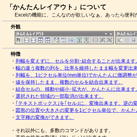
「かんたんレイアウト」について
Excelの機能に、こんなのが欲しいなぁ、あったら便
外観
特徴
・
列幅を変えずに、セルを分割･結合することが出来ます
・
幅の違う複数の列を、比率を維持したまま幅を変更出
・
列幅を、1ピクセル単位(mm単位)でかんたんに微調整
・
値を保持したまま、複数のセルを結合出来ます。
・
結合セルの、移動や縮小･拡大が、かんたんに出来ます
・
選択された領域の一部取消が出来ます。
・
｢テキストボックス｣を｢セル｣に、変換出来ます。逆の
・
図形の位置や大きさの変更を1ピクセル単位で、かんた
・
文字種の変換ができます。
・それ以外にも、多数のコマンドがあります。