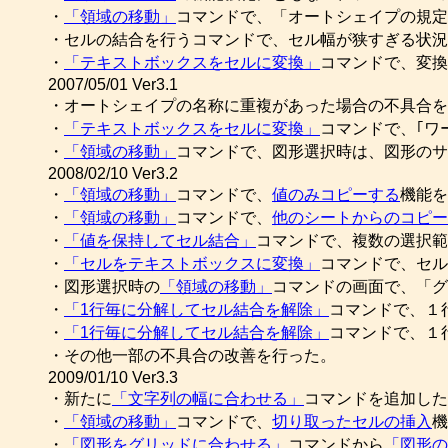
・
「領域の移動」
コマンドで、「オートシェイプの規定
・セルの結合を行うコマンドで、セル幅が狭すぎる状況
・
「テキストボックスをセルに変換」
コマンドで、変換
2007/05/01 Ver3.1
・オートシェイプの名称に重複があった場合の不具合を
・
「テキストボックスをセルに変換」
コマンドで、｢ワ
・
「領域の移動」
コマンドで、図形選択時は、図形のサ
2008/02/10 Ver3.2
・
「領域の移動」
コマンドで、
値のみコピーする
機能を
・
「領域の移動」
コマンドで、
他のシートからのコピー
・
「値を保持してセル結合」
コマンドで、複数の選択範
・
「セルをテキストボックスに変換」
コマンドで、セル
・図形選択時の
「領域の移動」
コマンドの画面で、「グ
・
「1行毎に分解してセル結合を解除」
コマンドで、１
・
「1行毎に分解してセル結合を解除」
コマンドで、１
・その他一部の不具合の改善を行った。
2009/01/10 Ver3.3
・新たに
「文字列の幅に合わせる」
コマンドを追加した
・
「領域の移動」
コマンドで、
切り取ったセルの挿入
機
・
「図形をグリッドに合わせる」
コマンドから
「図形の